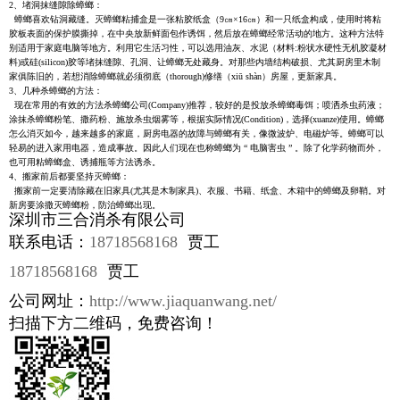
2、堵洞抹缝隙除蟑螂：
蟑螂喜欢钻洞藏缝。灭蟑螂粘捕盒是一张粘胶纸盒（9㎝×16㎝）和一只纸盒构成，使用时将粘
胶板表面的保护膜撕掉，在中央放新鲜面包作诱饵，然后放在蟑螂经常活动的地方。这种方法特
别适用于家庭电脑等地方。利用它生活习性，可以选用油灰、水泥（材料:粉状水硬性无机胶凝材
料)或硅(silicon)胶等堵抹缝隙、孔洞、让蟑螂无处藏身。对那些内墙结构破损、尤其厨房里木制
家俱陈旧的，若想消除蟑螂就必须彻底（thorough)修缮（xiū shàn）房屋，更新家具。
3、几种杀蟑螂的方法：
现在常用的有效的方法杀蟑螂公司(Company)推荐，较好的是投放杀蟑螂毒饵；喷洒杀虫药液；
涂抹杀蟑螂粉笔、撒药粉、施放杀虫烟雾等，根据实际情况(Condition)，选择(xuanze)使用。蟑螂
怎么消灭如今，越来越多的家庭，厨房电器的故障与蟑螂有关，像微波炉、电磁炉等。蟑螂可以
轻易的进入家用电器，造成事故。因此人们现在也称蟑螂为 “ 电脑害虫 ” 。除了化学药物而外，
也可用粘蟑螂盒、诱捕瓶等方法诱杀。
4、搬家前后都要坚持灭蟑螂：
搬家前一定要清除藏在旧家具(尤其是木制家具)、衣服、书籍、纸盒、木箱中的蟑螂及卵鞘。对
新房要涂撒灭蟑螂粉，防治蟑螂出现。
深圳市三合消杀有限公司
联系电话：
18718568168
贾工
18718568168
贾工
公司网址：
http://www.jiaquanwang.net/
扫描下方二维码，免费咨询！