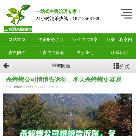
一站式虫害治理专家！
24小时消杀热线：
18718568168
网站首页
消杀服务项目
行业防治方案
服务工程案例
害虫防治
四害防治资讯
关于我们
联系我们
分类
蟑螂防治
杀蟑螂公司悄悄告诉你，冬天杀蟑螂更容易
栏目：
蟑螂防治
发表时间：09-17
人气：
0