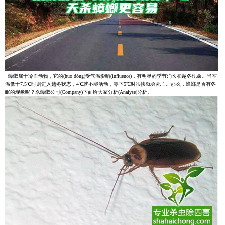
蟑螂属于冷血动物，它的(huó dòng)受气温影响(influence)，有明显的季节消长和越冬现象。当室
温低于7.5℃时则进入越冬状态，4℃就不能活动，零下5℃时很快就会死亡。那么，蟑螂是否有冬
眠的现象呢？杀蟑螂公司(Company)下面给大家分析(Analyse)分析。