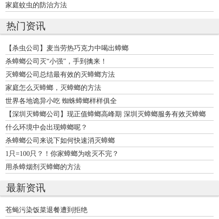
家庭蚊虫的防治方法
热门资讯
【杀虫公司】麦当劳热巧克力中喝出蟑螂
杀蟑螂公司灭“小强”，手到擒来！
灭蟑螂公司总结最有效的灭蟑螂方法
家庭怎么灭蟑螂，灭蟑螂的方法
世界各地诡异小吃 蜘蛛蟑螂样样俱全
【深圳灭蟑螂公司】现正值蟑螂高峰期 深圳灭蟑螂服务有效灭蟑螂
什么环境中会出现蟑螂呢？
杀蟑螂公司来说下如何快速消灭蟑螂
1只=100只？！你家蟑螂为啥灭不完？
用杀蟑烟剂灭蟑螂的方法
最新资讯
苍蝇污染饭菜退餐遭到拒绝