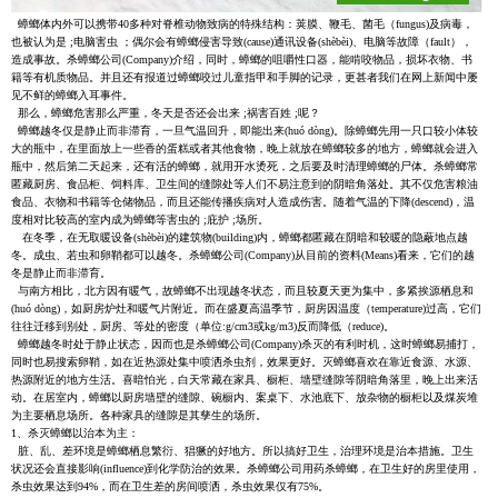
蟑螂体内外可以携带40多种对脊椎动物致病的特殊结构：荚膜、鞭毛、菌毛（fungus)及病毒，
也被认为是 ;电脑害虫 ；偶尔会有蟑螂侵害导致(cause)通讯设备(shèbèi)、电脑等故障（fault），
造成事故。杀蟑螂公司(Company)介绍，同时，蟑螂的咀嚼性口器，能啃咬物品，损坏衣物、书
籍等有机质物品。并且还有报道过蟑螂咬过儿童指甲和手脚的记录，更甚者我们在网上新闻中屡
见不鲜的蟑螂入耳事件。
那么，蟑螂危害那么严重，冬天是否还会出来 ;祸害百姓 ;呢？
蟑螂越冬仅是静止而非滞育，一旦气温回升，即能出来(huó dòng)。除蟑螂先用一只口较小体较
大的瓶中，在里面放上一些香的蛋糕或者其他食物，晚上就放在蟑螂较多的地方，蟑螂就会进入
瓶中，然后第二天起来，还有活的蟑螂，就用开水烫死，之后要及时清理蟑螂的尸体。杀蟑螂常
匿藏厨房、食品柜、饲料库、卫生间的缝隙处等人们不易注意到的阴暗角落处。其不仅危害粮油
食品、衣物和书籍等仓储物品，而且还能传播疾病对人造成伤害。随着气温的下降(descend)，温
度相对比较高的室内成为蟑螂等害虫的 ;庇护 ;场所。
在冬季，在无取暖设备(shèbèi)的建筑物(building)内，蟑螂都匿藏在阴暗和较暖的隐蔽地点越
冬。成虫、若虫和卵鞘都可以越冬。杀蟑螂公司(Company)从目前的资料(Means)看来，它们的越
冬是静止而非滞育。
与南方相比，北方因有暖气，故蟑螂不出现越冬状态，而且较夏天更为集中，多紧挨源栖息和
(huó dòng)，如厨房炉灶和暖气片附近。而在盛夏高温季节，厨房因温度（temperature)过高，它们
往往迁移到别处，厨房、等处的密度（单位:g/cm3或kg/m3)反而降低（reduce)。
蟑螂越冬时处于静止状态，因而也是杀蟑螂公司(Company)杀灭的有利时机，这时蟑螂易捕打，
同时也易搜索卵鞘，如在近热源处集中喷洒杀虫剂，效果更好。灭蟑螂喜欢在靠近食源、水源、
热源附近的地方生活。喜暗怕光，白天常藏在家具、橱柜、墙壁缝隙等阴暗角落里，晚上出来活
动。在居室内，蟑螂以厨房墙壁的缝隙、碗橱内、案桌下、水池底下、放杂物的橱柜以及煤炭堆
为主要栖息场所。各种家具的缝隙是其孳生的场所。
1、杀灭蟑螂以治本为主：
脏、乱、差环境是蟑螂栖息繁衍、猖獗的好地方。所以搞好卫生，治理环境是治本措施。卫生
状况还会直接影响(influence)到化学防治的效果。杀蟑螂公司用药杀蟑螂，在卫生好的房里使用，
杀虫效果达到94%，而在卫生差的房间喷洒，杀虫效果仅有75%。