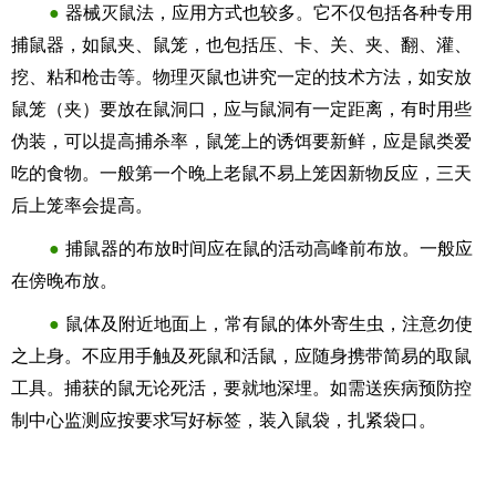
●
器械灭鼠法，应用方式也较多。它不仅包括各种专用
捕鼠器，如鼠夹、鼠笼，也包括压、卡、关、夹、翻、灌、
挖、粘和枪击等。物理灭鼠也讲究一定的技术方法，如安放
鼠笼（夹）要放在鼠洞口，应与鼠洞有一定距离，有时用些
伪装，可以提高捕杀率，鼠笼上的诱饵要新鲜，应是鼠类爱
吃的食物。一般第一个晚上老鼠不易上笼因新物反应，三天
后上笼率会提高。
●
捕鼠器的布放时间应在鼠的活动高峰前布放。一般应
在傍晚布放。
●
鼠体及附近地面上，常有鼠的体外寄生虫，注意勿使
之上身。不应用手触及死鼠和活鼠，应随身携带简易的取鼠
工具。捕获的鼠无论死活，要就地深埋。如需送疾病预防控
制中心监测应按要求写好标签，装入鼠袋，扎紧袋口。