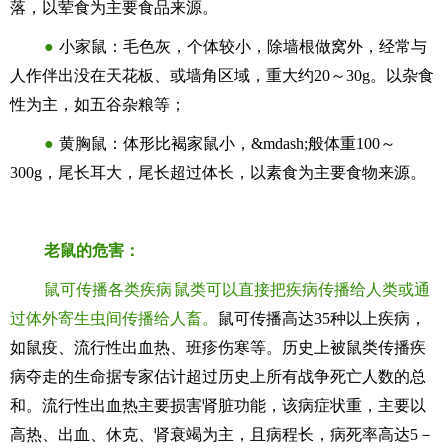
落，以荤食为主要食品来源。
●
小家鼠：毛色灰，个体较小，除墙根做窝外，经常与
人作伴出没在天花板、或墙角区域，重大约20～30g。以杂食
性为主，如五谷杂粮等；
●
黄胸鼠：体形比褐家鼠小，&mdash;般体重100～
300g，尾长耳大，尾长超过体长，以素食为主要食物来源。
老鼠的危害：
鼠可传播各类疾病 鼠类可以直接把疾病传播给人类或通
过体外寄生虫间传播给人畜。
鼠可传播高达35种以上疾病，
如鼠疫、流行性出血热、班疹伤寒等。历史上被鼠类传播疾
病夺走的生命据专家估计超过历史上所有战争死亡人数的总
和。流行性出血热主要损害肾脏功能，该病症状重，主要以
高热、出血、休克、肾衰竭为主，且病程长，病死率高达5－