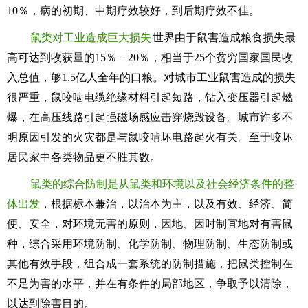
10％，病的初期、中期疗效较好，到后期疗效不佳。
鼠类对工业造成巨大损失
世界由于鼠害造成粮食损失最
高可达到收获量的15％－20％，相当于25个贫穷国家国民收
入总值，够1.5亿人全年的口粮。对城市工业鼠害造成的损失
很严重，鼠咬啮电缆绝缘材料引起短路，钻入变压器引起燃
爆，在高压线路引起强磁场感应击穿烧毁设备。城市许多不
明原因引发的火灾都是与鼠咬啃坏电路起火有关。至于咬坏
居民家中各类物品更不胜其数。
鼠类的综合防制是从鼠类和环境以及社会经济条件的整
体出发
，根据标本兼治，以治本为主，以及有效、经济、简
便、安全，对环境无害的原则，因地、因时制宜地对有害鼠
种，综合采用环境防制、化学防制、物理防制、生态防制或
其他有效手段，组合成一套系统的防制措施，把鼠类控制在
不足为害的水平，并在有条件的局部地区，争取予以清除，
以达到除害目的。