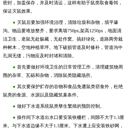
密封，加盖保存，并及时清运，这样有助于鼠类取食毒饵，
保证灭鼠效果。
●
灭鼠后要加强环境治理，清除垃圾和杂物，填平壕
沟。物品要堆放整齐，要求离墙750px,架高1250px，地面清
洁卫生，老鼠无处躲藏，无处作窝。搞好绿化，道路两旁栽
种树木，空地种植草坪。地下破损管道及时修补，管道沟中
孔洞无缝，污物应及时封堵和清除。
●
首先要做好环境卫生的日常管理工作，清理建筑物周
围的杂草、瓦砾和杂物，消除鼠类隐藏场所。
●
其次要保护贮存的谷物和食品免遭鼠类窃食外，杜绝
鼠类的食源、水源以及隐藏筑巢条件。
●
做好下水道系统鼠类孳生繁殖的预防控制。
●
操作间下水道出水口要安装铁栅栏，间隙不大于1.3厘
米。与下水道边缘不大于1.3厘米。下水遭上应安装铁砂网，