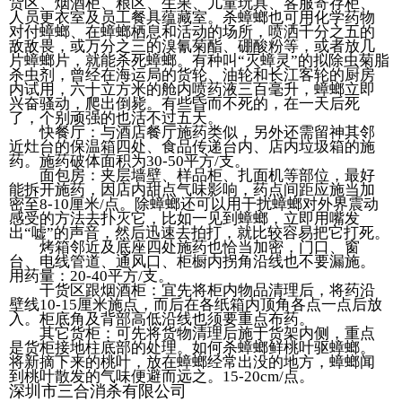
货区、烟酒柜、粮区、生果、儿童玩具、客服寄存柜、
人员更衣室及员工餐具蕴藏室。杀蟑螂也可用化学药物
对付蟑螂、在蟑螂栖息和活动的场所，喷洒千分之五的
敌敌畏，或万分之三的溴氰菊酯、硼酸粉等，或者放几
片蟑螂片，就能杀死蟑螂。有种叫“灭蟑灵”的拟除虫菊脂
杀虫剂，曾经在海运局的货轮、油轮和长江客轮的厨房
内试用，六十立方米的舱内喷药液三百毫升，蟑螂立即
兴奋骚动，爬出倒毙。有些昏而不死的，在一天后死
了，个别顽强的也活不过五天。
快餐厅：与酒店餐厅施药类似，另外还需留神其邻
近灶台的保温箱四处、食品传递台内、店内垃圾箱的施
药。施药破体面积为30-50平方/支。
面包房：夹层墙壁、样品柜、扎面机等部位，最好
能拆开施药，因店内甜点气味影响，药点间距应施当加
密至8-10厘米/点。除蟑螂还可以用干扰蟑螂对外界震动
感受的方法去扑灭它，比如一见到蟑螂，立即用嘴发
出“嘘”的声音，然后迅速去拍打，就比较容易把它打死。
烤箱邻近及底座四处施药也恰当加密，门口、窗
台、电线管道、通风口、柜橱内拐角沿线也不要漏施。
用药量：20-40平方/支。
干货区跟烟酒柜：宜先将柜内物品清理后，将药沿
壁线10-15厘米施点，而后在各纸箱内顶角各点一点后放
入。柜底角及背部高低沿线也须要重点布药。
其它货柜：可先将货物清理后施于货架内侧，重点
是货柜接地柱底部的处理。如何杀蟑螂鲜桃叶驱蟑螂。
将新摘下来的桃叶，放在蟑螂经常出没的地方，蟑螂闻
到桃叶散发的气味便避而远之。15-20cm/点。
深圳市三合消杀有限公司