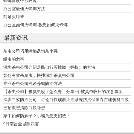
蟑螂喜欢什么环境
办公室最佳灭蟑螂方法
商场灭蟑螂
办公区如何灭蟑螂-教您如何灭蟑螂
最新资讯
杀虫公司巧用蟑螂诱饵杀小强
螨虫的危害
深圳杀虫公司介绍居民自行灭蟑螂（蚂蚁）的方法
如何有效杀臭虫，快找深圳杀臭虫公司
专业杀虫公司浅谈苍蝇防治方法
【杀虫公司】被臭虫咬了怎么办，分享5个被臭虫咬后的注意事项
深圳白蚁防治公司：讨论白蚁族群灭治系统防治保国寺古建筑群白蚁
三招教您清除白蚁隐患
家中如何防虱子？小编为您支招喽！
9日南昌全城除四害