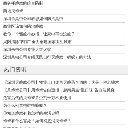
商务楼蟑螂的综合防制
商场灭蟑螂
深圳杀臭虫公司教您如何防治臭虫
商业区该如何防治蟑螂
教你一个驱蚊小妙招，让家中再也没蚊子！
揭阳清除“四害” 全力创建国家卫生城市
深圳杀虫公司专业灭红火蚁
深圳杀虫公司介绍居民自行灭蟑螂（蚂蚁）的方法
热门资讯
【深圳灭蟑螂公司】物业上门兜售灭蟑药？假的！这是一种老骗术
【杀蟑螂公司】用蟑螂告白遭拒，越南男生“重口味”告白注孤身
危害后代的灭蟑螂杀虫剂千万不要使用
为什么别拿拖鞋拍蟑螂？
你知道蟑螂有着怎样的生活史吗
蟑螂有什么害处？如何彻底消灭蟑螂？