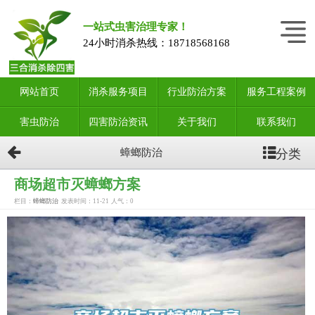
一站式虫害治理专家！
24小时消杀热线：
18718568168
网站首页
消杀服务项目
行业防治方案
服务工程案例
害虫防治
四害防治资讯
关于我们
联系我们
分类
蟑螂防治
商场超市灭蟑螂方案
栏目：
蟑螂防治
发表时间：11-21
人气：
0