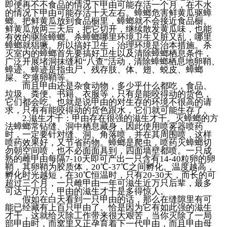
即便再不不食品的情况下甲由可能存活一个月，在不水
的情况下甲由可能存活十天左右。蟑螂危害鲜黄瓜驱蟑
螂。把鲜黄瓜放到食品橱里，蟑螂就不会接近食品橱。
鲜黄瓜放两三天后，把它切开，继续散发黄瓜味，也能
有效的驱除蟑螂。杀蟑螂哪里环境卫生又脏又乱，哪里
蟑螂就猖獗。所以搞好卫生，治理环境是治本措施。杀
灭室内的蟑螂首先要搞好卫生以及清除蟑螂栖息条件，
广泛开展堵洞抹缝和“八查”活动，清除蟑螂栖息地卵鞘、
蟑迹。蟑迹是指虫尸、残存肢、体、翅、蜕皮、蟑螂
屎、空瘪卵鞘等。
而且甲由还是杂食动物，多少乎什么都吃，食品、
垃圾、粪便、书籍、衣服等，只有是能咬得动的货色，
它们都会吃。也就是说甲由的对生存的环境不很高的请
求，只有有能咬得动的货色跟水，它们就可能生存了。
2.滋生才干：甲由存在很强的滋生才干。灭蟑螂的方
法蟑螂常钻缝、洞中栖息藏身，因此使用喷雾器喷药
时，一定要针对缝、洞、角落喷，并在其周围喷，这样
喷药效果好，又节省药物。蟑螂是爬虫，喷药灭蟑螂切
勿朝空间喷，也不必面面具到，四面墙壁都喷。一只成
熟的雌甲由每隔7-10天即可产出一只含有14-40粒卵的卵
鞘，其卵鞘为胶质体，20℃-37℃之间孵化。温度越高，
孵化时光越短，在30℃恒温时，只有20-30天，而长的可
超过三个月，一只雌甲由一年可滋生近万只后辈，最多
可达十万只，甲由的滋生才干是多得惊人。
假如在白天看到一只甲由的话，那么在缝隙里有可
能已经藏有上百只甲由了。恰是因为它有如此强的滋生
才干，这就给灭除工作带来很大艰苦，当你灭除了一局
部甲由时，而窝里又正孕育着下一代甲由，而且甲由母