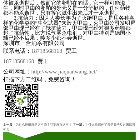
体被杀逝世后，然而它的卵鞘在的话，它一样可能滋
生，同时甲由的卵鞘的外壳又是十分坚挺的，任何药物
都不能杀逝世，只有等它滋生出来后才干杀逝世。
3.抗药力：因为人类长年为了灭绝甲由，是用各种各
样的化学类的“生化武器”来毁灭甲由，灭甲由公司发明局
部甲由现已经有了抵抗药力，甲由现已经对很多药物都
起了抗药性，比方说气雾杀虫剂，对甲由特别是德国小
蠊已经不后果，喷多少都不会逝世。
深圳市三合消杀有限公司
联系电话：
18718568168
贾工
18718568168
贾工
公司网址：
http://www.jiaquanwang.net/
扫描下方二维码，免费咨询！
上一篇：
为什么蟑螂就是灭不绝？答案就在这里！
下一篇：
为什么蟑螂死了都是肚子反过来四脚
朝天