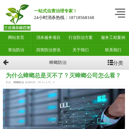
一站式虫害治理专家！
24小时消杀热线：
18718568168
网站首页
消杀服务项目
行业防治方案
服务工程案例
害虫防治
四害防治资讯
关于我们
联系我们
分类
蟑螂防治
为什么蟑螂总是灭不了？灭蟑螂公司怎么看？
栏目：
蟑螂防治
发表时间：09-14
人气：
0