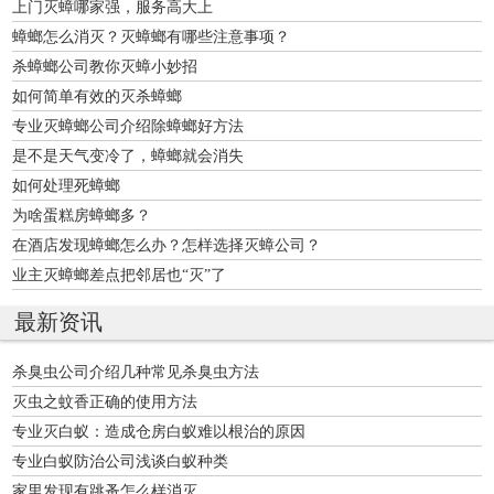
上门灭蟑哪家强，服务高大上
蟑螂怎么消灭？灭蟑螂有哪些注意事项？
杀蟑螂公司教你灭蟑小妙招
如何简单有效的灭杀蟑螂
专业灭蟑螂公司介绍除蟑螂好方法
是不是天气变冷了，蟑螂就会消失
如何处理死蟑螂
为啥蛋糕房蟑螂多？
在酒店发现蟑螂怎么办？怎样选择灭蟑公司？
业主灭蟑螂差点把邻居也“灭”了
最新资讯
杀臭虫公司介绍几种常见杀臭虫方法
灭虫之蚊香正确的使用方法
专业灭白蚁：造成仓房白蚁难以根治的原因
专业白蚁防治公司浅谈白蚁种类
家里发现有跳蚤怎么样消灭