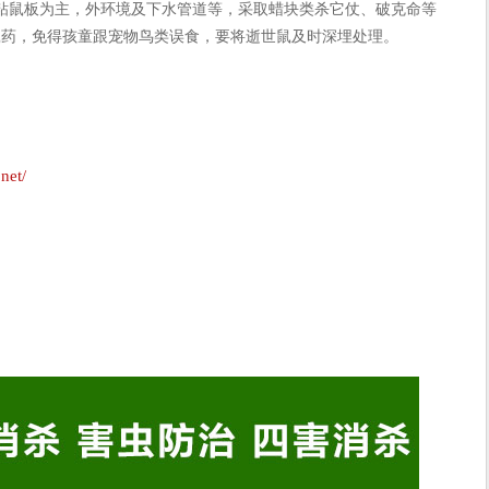
鼠板为主，外环境及下水管道等，采取蜡块类杀它仗、破克命等
鼠药，免得孩童跟宠物鸟类误食，要将逝世鼠及时深埋处理。
net/