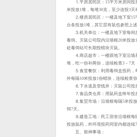
⒈平房居民区：15平方米房间投放
米投放1堆，每堆30克，至少连投3
⒉楼房居民区：一楼及地下室15平
台各投放1堆，其它层有鼠也参照上
⒊机关单位：一楼及地下室每间房投
毒饵。灭鼠公司院内沿墙根20米投放
处毒饵站可长期投蜡块灭鼠。
⒋商店超市：一楼跟地下室沿墙基每
堆，吃一份补两份，连续检查3－7天
⒌食堂餐饮：利用毒饵盒投药，每5
外每隔10米投放1份蜡块，连续检查
⒍下水道及管线井：灭鼠公司投放蜡
⒎食品类仓库：用鼠药盒终年投放
⒏集贸市场：沿墙根每隔5米投放1
饵7天。
⒐建造工地：民工宿舍沿墙根每隔5
投放鼠药，外环境投药同室内都连续
五、留神事项：