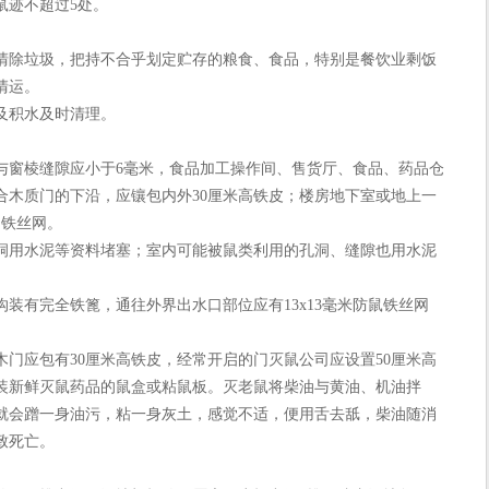
鼠迹不超过5处。
除垃圾，把持不合乎划定贮存的粮食、食品，特别是餐饮业剩饭
清运。
积水及时清理。
窗棱缝隙应小于6毫米，食品加工操作间、售货厅、食品、药品仓
合木质门的下沿，应镶包内外30厘米高铁皮；楼房地下室或地上一
的铁丝网。
用水泥等资料堵塞；室内可能被鼠类利用的孔洞、缝隙也用水泥
有完全铁篦，通往外界出水口部位应有13x13毫米防鼠铁丝网
应包有30厘米高铁皮，经常开启的门灭鼠公司应设置50厘米高
装新鲜灭鼠药品的鼠盒或粘鼠板。灭老鼠将柴油与黄油、机油拌
就会蹭一身油污，粘一身灰土，感觉不适，便用舌去舐，柴油随消
致死亡。