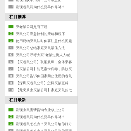
吃吗？
发现白蚁不用慌，公司帮您忙
发现老鼠洞为什么要早作修补？
栏目推荐
灭老鼠公司是否正规
灭鼠公司应急控制的策略和程序
使用药物灭鼠法时你要注意什么问题
灭鼠公司总结家庭灭鼠最佳方法
灭鼠公司呼吁大家“老鼠过街人人喊
打”
【灭老鼠公司】取消航班，全体乘客
改签，只因老鼠同行
【灭鼠公司】防范寨卡病毒，防蚊灭
蚊是关键
灭鼠公司告诉你国家禁止使用的老鼠
药
【深圳灭老鼠公司】怎样灭鼠更科
学？灭老鼠应因地适宜！
【龙岗杀虫灭鼠公司】家庭灭鼠的七
种方法！
栏目最新
发现虫鼠害请咨询专业杀虫公司
发现老鼠洞为什么要早作修补？
发现老鼠怎么办？灭鼠公司给你好方