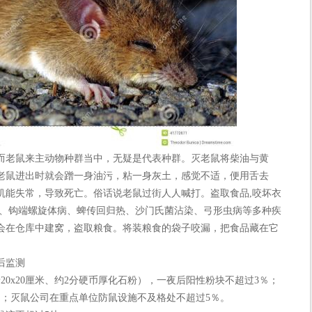
老鼠来主动物种群当中，无疑是代表种群。灭老鼠将柴油与黄
老鼠进出时就会蹭一身油污，粘一身灰土，感觉不适，便用舌去
机能失常，导致死亡。俗话说老鼠过街人人喊打。盗取食品,咬坏衣
病、钩端螺旋体病、蜱传回归热、沙门氏菌沾染、弓形虫病等多种疾
会在仓库中建窝，盗取粮食。将装粮食的袋子咬漏，把食品藏在它
后监测
0x20厘米、约2分硬币厚化石粉），一夜后阳性粉块不超过3％；
％；灭鼠公司在重点单位防鼠设施不及格处不超过5％。