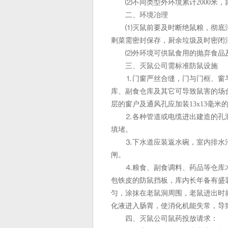
⑵不同类型外环境累计2000米，
二、环境冶理
⑴灭鼠前要及时断绝鼠粮，彻底清
剩菜需密封保存，厨余垃圾及时密闭
⑵外环境可供鼠食用的抛弃食品及
三、灭鼠公司需标准防鼠设施
⒈门窗严丝合缝，门与门框、窗与
库、副食仓库及其它可导致鼠害的场
层的窗户及通风孔应加装13x13毫米
⒉各种管道或电缆进出建造的孔洞
填堵。
⒊下水道应装返水碗，室内排水沟装
闸。
⒋粮食、副食调料、药品等仓库木门
包铁皮的防鼠挡板，库内长年备有盛
匀，涂抹在老鼠洞周围，老鼠进出时
化液进入肠胃，使消化机能失常，导
四、灭鼠公司鼠药投放请求：