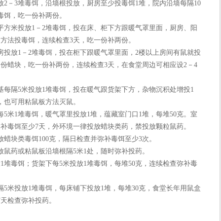
2－3堆毒饵，沿墙根投放，厨房至少投毒饵1堆，院内沿墙每隔10
天毒饵，吃一份补两份。
方米投放1－2堆毒饵，投在床、柜下方跟暖气罩里面，厨房、阳
述方法投毒饵，连续检查3天，吃一份补两份。
放1－2堆毒饵，投在柜下跟暖气罩里面，2楼以上房间有鼠就投
1份蜡块，吃一份补两份，连续检查3天，在食堂周边可相应设2－4
隔5米投放1堆毒饵，投在暖气跟货架下方，杂物沉积处增投1
，也可用粘鼠板方法灭鼠。
米1堆毒饵，暖气罩里投放1堆，蕴藏室门口1堆，每堆50克。室
弥补毒饵至少7天，外环境一律投放蜡块类药，禁投放颗粒鼠药。
块类毒饵100克，隔日检查并弥补毒饵至少3次。
鼠药或粘鼠板沿墙根隔5米1处，随时弥补投药。
堆毒饵；货架下每5米投放1堆毒饵，每堆50克，连续检查弥补毒
米投放1堆毒饵，每床铺下投放1堆，每堆30克，食堂长年用鼠盒
7天检查弥补投药。