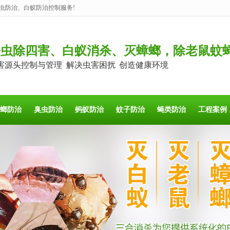
虫防治、白蚁防治控制服务!
杀虫除四害、白蚁消杀、灭蟑螂，除老鼠蚊
害源头控制与管理 解决虫害困扰 创造健康环境
螂防治
臭虫防治
蚂蚁防治
蚊子防治
蝇类防治
工程案例