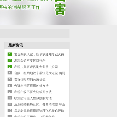
最新资讯
发现白蚁入室，应尽快通知专业灭白
蚁公司
发现白蚁不要盲目扑杀
发现虫鼠害请咨询专业杀虫公司
台媒：纽约地铁车厢惊见大老鼠 爬到
熟睡乘客身上
告诉你蟑螂的药用价值
告诉您消灭蟑螂的好方法
发现白蚁不要火烧或开水烫
欧洲防治侵入性伊蚊的方法
后厨蟑螂苍蝇乱爬、餐具清洁差 坪山
这家餐厅令人忧
后厨老鼠跑蟑螂爬这种飞机餐你还敢