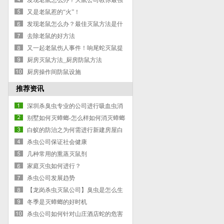
法
发现老鼠怎么办？灭鼠公司教你最强
灭鼠方法
又是老鼠惹的“火”！
发现老鼠怎么办？最佳灭鼠方法是什
么？
去除老鼠的好方法
又一起老鼠伤人事件！响尾蛇灭鼠提
醒大家注重鼠害防治，保护自身安
厨房灭鼠方法_厨房防鼠方法
全！
厨房操作间防鼠设施
推荐资讯
深圳杀臭虫专业的公司进行吸血虫消
杀的步骤和注意事项
别墅如何灭蟑螂-怎么样如何消灭蟑螂
白蚁的防治之为何需进行新建房屋白
蚁预防
杀虫公司保证社会健康
几种常用的熏蒸灭鼠剂
家庭灭虫如何进行？
杀虫公司发展趋势
【龙岗杀虫灭鼠公司】臭虫是怎么生
长的、
冬季是灭蟑螂的好时机
杀虫公司如何针对山庄酒店蛇的危害