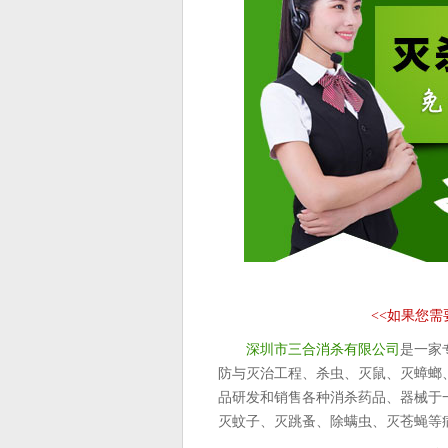
<<
如果您需
深圳市三合消杀有限公司
是一家
防与灭治工程、杀虫、灭鼠、灭蟑螂
品研发和销售各种消杀药品、器械于
灭蚊子、灭跳蚤、除螨虫、灭苍蝇等