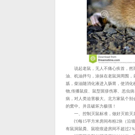
说起老鼠，无人不痛心疾首，然而
油、机油拌匀，涂抹在老鼠洞周围，
舐，柴油随消化液进入肠胃，使消化
物,传播鼠疫、鼠型斑疹伤寒、恙虫
病，对人类迫害极大。北方家鼠个别
的窝中。并且破坏力极强！
一、控制灭鼠标准，做好灭前灭
⑴每15平方米房间布粉2块（沿墙2
有鼠洞鼠粪、鼠咬痕迹房间不超过2