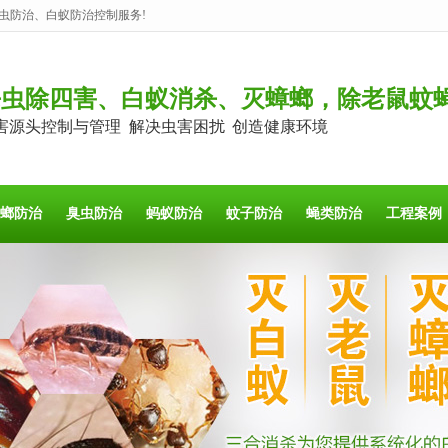
虫防治、白蚁防治控制服务!
杀虫除四害、白蚁消杀、灭蟑螂，除老鼠蚊
害源头控制与管理 解决虫害困扰 创造健康环境
螂防治
臭虫防治
蚂蚁防治
蚊子防治
蝇类防治
工程案例