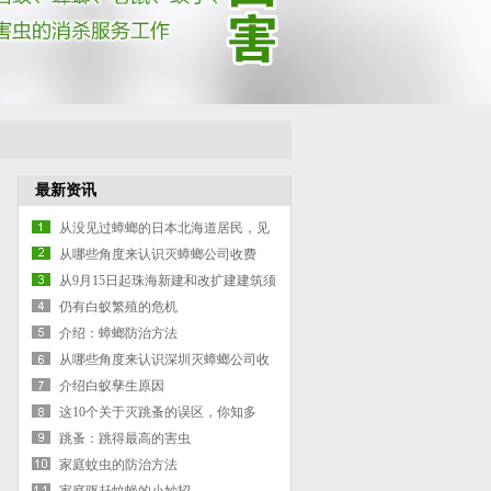
最新资讯
从没见过蟑螂的日本北海道居民，见
到蟑螂时的反应太震撼！
从哪些角度来认识灭蟑螂公司收费
从9月15日起珠海新建和改扩建建筑须
进行白蚁预防处理
仍有白蚁繁殖的危机
介绍：蟑螂防治方法
从哪些角度来认识深圳灭蟑螂公司收
费
介绍白蚁孳生原因
这10个关于灭跳蚤的误区，你知多
少？
跳蚤：跳得最高的害虫
家庭蚊虫的防治方法