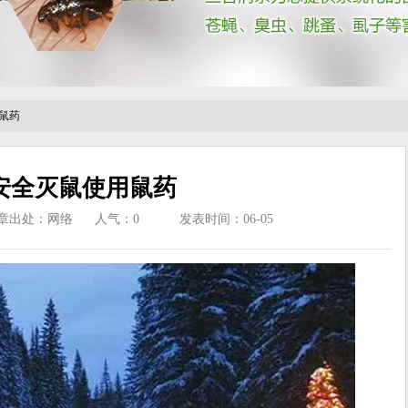
鼠药
安全灭鼠使用鼠药
章出处：网络
人气：
0
发表时间：06-05