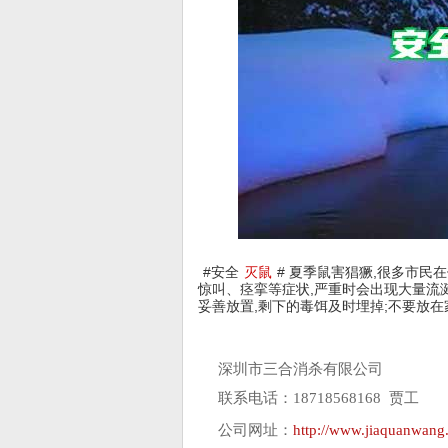
#安全
灭鼠
# 夏季鼠害猖獗,很多市民
惊叫、痉挛等症状,严重时会出现大量流
妥善放置,剩下的毒饵及时埋掉;不要放
深圳市三合消杀有限公司
联系电话：18718568168 贾工
公司网址：
http://www.jiaquanwang.