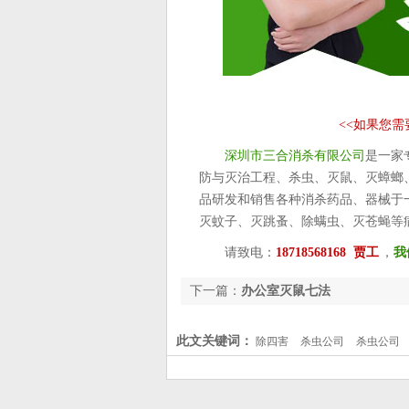
<<
如果您需
深圳市三合消杀有限公司
是一家
防与灭治工程、杀虫、灭鼠、灭蟑螂
品研发和销售各种消杀药品、器械于
灭蚊子、灭跳蚤、除螨虫、灭苍蝇等
请致电：
18718568168 贾工
，
我
下一篇：
办公室灭鼠七法
此文关键词：
除四害
杀虫公司
杀虫公司