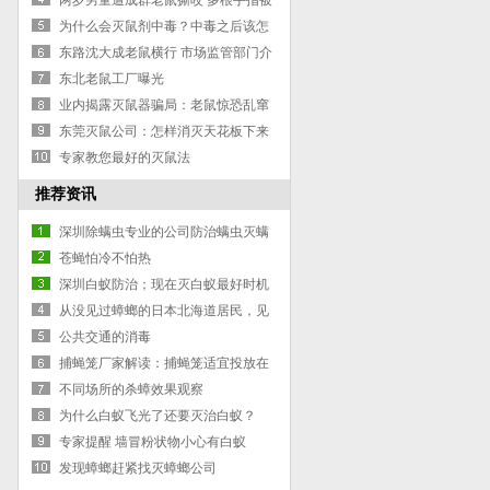
验？
两岁男童遭成群老鼠撕咬 多根手指被
咬断
为什么会灭鼠剂中毒？中毒之后该怎
么处理？
东路沈大成老鼠横行 市场监管部门介
入整改
东北老鼠工厂曝光
业内揭露灭鼠器骗局：老鼠惊恐乱窜
实为笼子通电
东莞灭鼠公司：怎样消灭天花板下来
的老鼠？
专家教您最好的灭鼠法
推荐资讯
深圳除螨虫专业的公司防治螨虫灭螨
虫方案
苍蝇怕冷不怕热
深圳白蚁防治；现在灭白蚁最好时机
从没见过蟑螂的日本北海道居民，见
到蟑螂时的反应太震撼！
公共交通的消毒
捕蝇笼厂家解读：捕蝇笼适宜投放在
哪些地方
不同场所的杀蟑效果观察
为什么白蚁飞光了还要灭治白蚁？
专家提醒 墙冒粉状物小心有白蚁
发现蟑螂赶紧找灭蟑螂公司