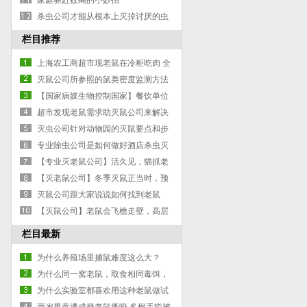
家庭驱赶蚊蝇的小妙招
杀虫公司才能从根本上灭掉讨厌的虫
子
栏目推荐
上海农工商超市现老鼠在冷柜吃肉 全
部肉品下架销毁
灭鼠公司所参照的鼠类密度监测方法
【国家病媒生物控制国家】餐饮单位
防鼠防鼠全攻略！——防蝇设施篇
超市发现老鼠需求助灭鼠公司来解决
灭虫公司针对动物园的灭鼠要点和步
骤
专业除虫公司是如何做好酒店杀虫灭
鼠工作的
【专业灭老鼠公司】活久见，猫抓老
鼠却被吓得节节败退！
【灭老鼠公司】冬季灭鼠正当时，预
防疾病保健康
灭鼠公司跟大家说说如何找到老鼠
【灭鼠公司】老鼠会飞檐走壁，高层
家里有老鼠怎么办？
栏目最新
为什么养殖场里捕鼠难度这么大？
为什么同一窝老鼠，取食相同毒饵，
有的死了、有的幸存下来
为什么实验室都喜欢用这种老鼠做试