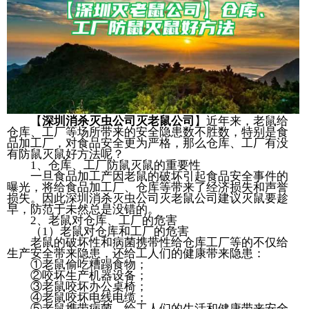
【
深圳消杀灭虫公司灭老鼠公司
】近年来，老鼠给
仓库、工厂等场所带来的安全隐患数不胜数，特别是食
品加工厂，对食品安全更为严格，那么仓库、工厂有没
有防鼠灭鼠好方法呢？
1、仓库、工厂防鼠灭鼠的重要性
一旦食品加工产因老鼠的破坏引起食品安全事件的
曝光，将给食品加工厂、仓库等带来了经济损失和声誉
损失。因此深圳消杀灭虫公司灭老鼠公司建议灭鼠要趁
早，防范于未然总是没错的。
2、老鼠对仓库、工厂的危害
（1）老鼠对仓库和工厂的危害
老鼠的破坏性和病菌携带性给仓库工厂等的不仅给
生产安全带来隐患，还给工人们的健康带来隐患：
①老鼠偷吃糟蹋食物；
②咬坏生产机器设备；
③老鼠咬坏办公桌椅；
④老鼠咬坏电线电缆；
⑤老鼠携带病菌，给工人们的生活和健康带来安全