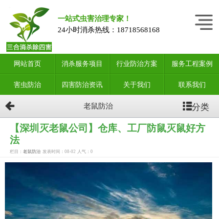
一站式虫害治理专家！
24小时消杀热线：
18718568168
网站首页
消杀服务项目
行业防治方案
服务工程案例
害虫防治
四害防治资讯
关于我们
联系我们
分类
老鼠防治
【深圳灭老鼠公司】仓库、工厂防鼠灭鼠好方
法
栏目：
老鼠防治
发表时间：08-02
人气：
0