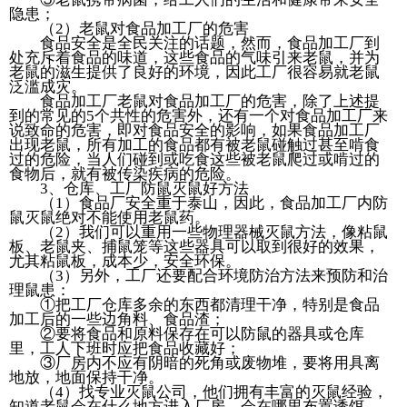
隐患；
（2）老鼠对食品加工厂的危害
食品安全是全民关注的话题，然而，食品加工厂到
处充斥着食品的味道，这些食品的气味引来老鼠，并为
老鼠的滋生提供了良好的环境，因此工厂很容易就老鼠
泛滥成灾。
食品加工厂老鼠对食品加工厂的危害，除了上述提
到的常见的5个共性的危害外，还有一个对食品加工厂来
说致命的危害，即对食品安全的影响，如果食品加工厂
出现老鼠，所有加工的食品都有被老鼠碰触过甚至啃食
过的危险，当人们碰到或吃食这些被老鼠爬过或啃过的
食物后，就有被传染疾病的危险。
3、仓库、工厂防鼠灭鼠好方法
（1）食品厂安全重于泰山，因此，食品加工厂内防
鼠灭鼠绝对不能使用老鼠药。
（2）我们可以重用一些物理器械灭鼠方法，像粘鼠
板、老鼠夹、捕鼠笼等这些器具可以取到很好的效果，
尤其粘鼠板，成本少，安全环保。
（3）另外，工厂还要配合环境防治方法来预防和治
理鼠患：
①把工厂仓库多余的东西都清理干净，特别是食品
加工后的一些边角料、食品渣；
②要将食品和原料保存在可以防鼠的器具或仓库
里，工人下班时应把食品收藏好；
③厂房内不应有阴暗的死角或废物堆，要将用具离
地放，地面保持干净。
（4）找专业灭鼠公司，他们拥有丰富的灭鼠经验，
知道老鼠会在什么地方进入厂房，会在哪里布置诱饵，