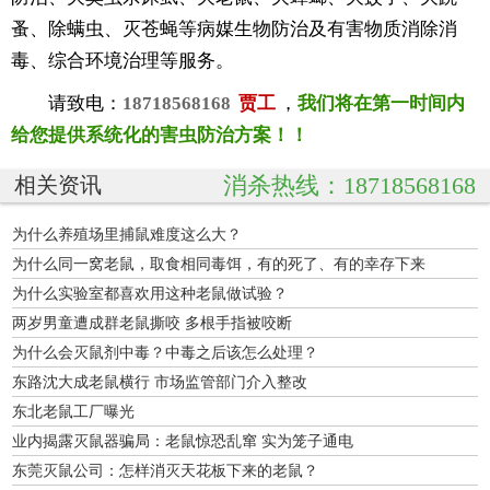
蚤、除螨虫、灭苍蝇等病媒生物防治及有害物质消除消
毒、综合环境治理等服务。
请致电：
18718568168
贾工
，
我们将在第一时间内
给您提供系统化的害虫防治方案！！
消杀热线：18718568168
相关资讯
为什么养殖场里捕鼠难度这么大？
为什么同一窝老鼠，取食相同毒饵，有的死了、有的幸存下来
为什么实验室都喜欢用这种老鼠做试验？
两岁男童遭成群老鼠撕咬 多根手指被咬断
为什么会灭鼠剂中毒？中毒之后该怎么处理？
东路沈大成老鼠横行 市场监管部门介入整改
东北老鼠工厂曝光
业内揭露灭鼠器骗局：老鼠惊恐乱窜 实为笼子通电
东莞灭鼠公司：怎样消灭天花板下来的老鼠？