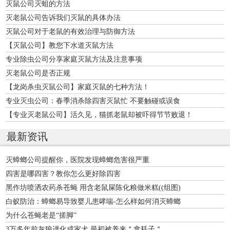
灭鼠公司灭蛆的方法
灭老鼠公司告诉我们灭鼠的具体办法
灭鼠公司对于老鼠的有效治理与防御方法
【灭鼠公司】教您下水道灭鼠方法
专业除虫公司分享家庭灭鼠方法及注意事项
灭老鼠公司是否正规
【龙岗杀虫灭鼠公司】家庭灭鼠的七种方法！
专业灭虫公司：春季消杀除四害灭鼠忙 不要触碰或误食
【专业灭老鼠公司】活久见，猫抓老鼠却被吓得节节败退！
最新资讯
灭蟑螂公司提醒你，医院发现蟑螂危害很严重
四害是哪四害？教你怎么更好除四害
黑作坊喷洒农药杀苍蝇 用含老鼠屎陈化粮做米糕((组图)
白蚁防治：蟑螂易导致婴儿患哮喘-怎么样如何消灭蟑螂
为什么苍蝇老是“搓脚”
3万多年前灰狼进化成家犬 最初被养来＂拿耗子＂