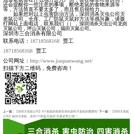
还会提醒你一些注意的事项，断绝老鼠的食物来源等
等，方法简直不要太多了，而且售后很给力。
如果您对以上虫害防治方法，深圳消杀灭虫公司灭
老鼠公司，仓库、工厂防鼠灭鼠好方法等感兴趣，请拨
打网站上面电话，联系我们（），
深圳消杀灭虫公司龙岗
。
灭鼠公司，坪山灭鼠公司，福田灭鼠公司
深圳市三合消杀有限公司
联系电话：
18718568168
贾工
18718568168
贾工
公司网址：
http://www.jiaquanwang.net/
扫描下方二维码，免费咨询！
上一篇：
【深圳灭老鼠公司】8个老鼠的危害告诉你及时灭老鼠的重要性!
下一篇：
【深圳灭老鼠
公司】如何灭老鼠，送你7个防鼠灭鼠的“兵家必争之地”！