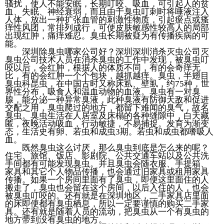
骚扰，使人不能安眠，长期叮咬、吸血，可引起人的贫
血、失眠、神经衰弱，而且由于臭虫叮刺时将唾液注入
人体，放出一种扩张血管的刺激性物质，引起瘀点或瘙
痒性风团，常排列成行，可使皮肤敏感性较高人的局部
出现红肿，痛痒难忍。臭虫长期被疑为有传播疾病的可
能。
深圳除臭虫哪家公司好？深圳深圳消杀灭虫公司灭
臭虫公司技术人员在消杀臭虫的工作中发现，被臭虫叮
咬以后，会红肿，根据人的体质不同，有的会奇痒无
比，有的会红肿一个个包块，越抓越痒。臭虫，半翅目
臭虫科昆虫，在中国古时又称床虱、壁虱，约75种，世
界性分布，吸食人和温血动物的血液。臭虫有一对臭
腺，能分泌一种异常臭液，此种臭液有防御天敌和促进
交配之用，臭虫爬过的地方，都留下难闻的臭气，故名
臭虫。臭虫生活在人居室及床榻的各种缝隙中，白天藏
匿，夜晚活动吸血，行动敏捷，不易捕捉。发育为渐变
态，生活史有卵、若虫和成虫3期。若虫和成虫都嗜吸人
血。
既然臭虫这么讨厌，那么臭虫到底是怎么来的呢？
住宅、旅馆、饭店、影剧院、公共交通车站以及公共洗
手间都有可能发现臭虫。并且臭虫会随衣服、手提箱、
家具和其它个人物品传播，也会通过旧家具或租用家具
传播。如果一个房间里面有了臭虫，即便这里面住的人
搬走了，臭虫也会留在这个房间，以后入住的人，也会
被臭虫叮咬的。还有就是在深圳地区，二手家具店里面
的床即便都有臭虫栖息，所以一定要谨慎的购买二手家
具。还有就是随着人员的流动，把臭虫从一个有臭虫的
地方带到没有臭虫的地方。