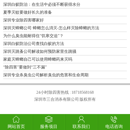
深圳白蚁防治：在生活中必须不断获得水分
夏季灭蚊要做好长久的准备
深圳专业除四害哪家好
深圳灭蟑螂公司 蟑螂怎么消灭-怎么样灭除蟑螂的方法
为什么臭虫能耐得住“饥寒交迫”？
深圳白蚁防治公司查找白蚁的方法
深圳灭跳蚤公司解读如何预防家里生跳骚
家庭灭蟑螂自己可以使用蟑螂药来灭吗
“除四害”要做到“三不漏”
深圳专业杀臭虫公司解析臭虫的危害和生命周期
24小时除四害热线 :
18718568168
深圳市三合消杀有限公司 版权所有
网站首页
服务项目
联系我们
电话咨询