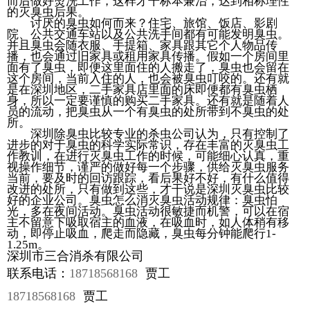
而后做好烫洗工作，这样才干标本兼治，达到相称理性
的灭臭虫后果。
讨厌的臭虫如何而来？住宅、旅馆、饭店、影剧
院、公共交通车站以及公共洗手间都有可能发明臭虫。
并且臭虫会随衣服、手提箱、家具跟其它个人物品传
播，也会通过旧家具或租用家具传播。假如一个房间里
面有了臭虫，即便这里面住的人搬走了，臭虫也会留在
这个房间，当前入住的人，也会被臭虫叮咬的。还有就
是在深圳地区，二手家具店里面的床即便都有臭虫栖
身，所以一定要谨慎的购买二手家具。还有就是随着人
员的流动，把臭虫从一个有臭虫的处所带到不臭虫的处
所。
深圳除臭虫比较专业的杀虫公司认为，只有控制了
进步的对于臭虫的科学实际常识，存在丰富的灭臭虫工
作教训，在进行灭臭虫工作的时候，可能细心认真，重
视操作细节，谨严的做好每一个步骤，供给灭臭虫服务
当前，要及时的回访跟踪，看后果好不好，有什么值得
改进的处所，只有做到这些，才干说是深圳灭臭虫比较
好的企业公司。臭虫怎么消灭臭虫活动规律：臭虫怕
光，多在夜间活动。臭虫活动很敏捷而机警，可以在宿
主不留意下吸取宿主的血液，在吸血时，如人体稍有移
动，即停止吸血，爬走而隐藏，臭虫每分钟能爬行1-
1.25m。
深圳市三合消杀有限公司
联系电话：
18718568168
贾工
18718568168
贾工