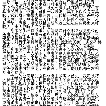
全部烫死、，对有臭虫孳生的床架、床板等用具可搬至
室外，用装有沸水的水壶口对准缝隙，缓慢移动浇烫，
务必使缝隙处达到高温，以烫死臭虫及其卵，对孳生有
臭虫的衣服、蚊帐，可用开水浸泡。臭虫不仅仅是有臭
味，它随身还携带大量细菌，会传播一些疾病。杀虫公
司实验证明，臭虫是在关灯当前，人快睡着的时候，才
从床垫，床板，墙壁线槽的缝隙这些边边角角爬出来叮
咬人，重大影响人们的休息。
臭虫的生理特点跟活动法则是什么呢？灭臭虫公司
杀虫专家介绍，臭虫有很多品种，其中在深圳地区，重
要是温带臭虫为主。杀臭虫防止散布：在有臭虫活动的
居室，对行李家具等物品的迁移(搬迁或买卖)，务必严格
检查，并作处理，以防止臭虫的带出、带入而造成播
散。臭虫怕光怕动静，个别白天是不会活动的，都是夜
里关灯当前，当人躺下，臭虫闻到人身材的气味就出来
进行吸血活动。个别的话，臭虫大都潜藏在人睡觉的床
铺的四周，比方说床板，床架，墙壁的线槽，破皮的墙
壁，席梦思床垫的缝隙等处所。假如臭虫的密度大，沙
发等位置也可能发明，在窗帘，轨道，房顶也都有发明
臭虫的踪迹。
专业的公司是怎么样杀臭虫的呢？首先，我司技巧
人员会下发个告诉，让把房间里面的食品跟牙具都收起
来，把床板取下来，技巧员会用药水将床板正反两面进
行全面打湿，其它滋生场合如柜子、床架缝隙、房间角
落也进行喷洒处理，药水没什么刺激味。消杀了当前，
尽量要把床单，被罩，枕套，席子，衣物这些用超过八
十度的水烫洗一下，以杀灭潜藏在这些物品里面的臭虫
成虫跟虫卵，特别是住群体宿舍的，一全部一起消杀，