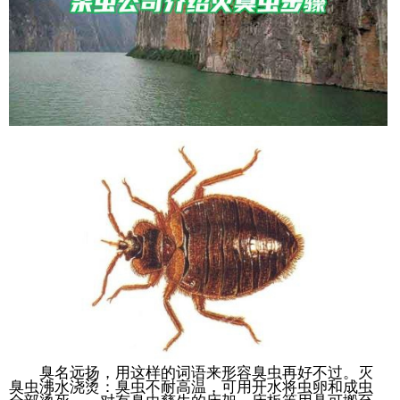
臭名远扬，用这样的词语来形容臭虫再好不过。灭
臭虫沸水浇烫：臭虫不耐高温，可用开水将虫卵和成虫