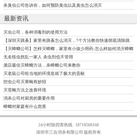
杀臭虫公司告诉你，如何预防臭虫以及臭虫怎么消灭
最新资讯
灭虫公司，各种消毒剂的使用方法
【深圳灭跳蚤】家里有跳蚤怎么消灭，7个方法教你快速彻底清除跳
蚤
【灭蟑螂公司】怎样灭蟑螂，家里有小孩少用药-怎么样如何消灭蟑螂
无名怪虫扰乱一家人 杀虫剂也不管用
酒店最佳灭蟑螂方法，杀蟑螂公司来教你
灭老鼠公司给当地的环境造就了极大的贡献
控虫公司灭果蝇有妙招
灭苍蝇方法之改善环境
消杀公司对厨房的重要作用
蟑螂对家庭有什么危害
24小时除四害热线 :
18718568168
深圳市三合消杀有限公司 版权所有