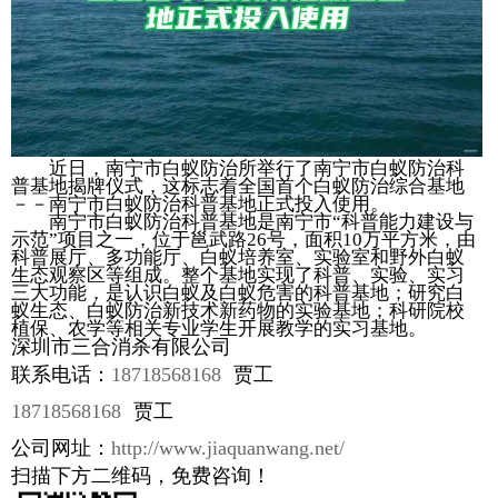
近日，南宁市白蚁防治所举行了南宁市白蚁防治科
普基地揭牌仪式，这标志着全国首个白蚁防治综合基地
－－南宁市白蚁防治科普基地正式投入使用。
南宁市白蚁防治科普基地是南宁市“科普能力建设与
示范”项目之一，位于邕武路26号，面积10万平方米，由
科普展厅、多功能厅、白蚁培养室、实验室和野外白蚁
生态观察区等组成。整个基地实现了科普、实验、实习
三大功能，是认识白蚁及白蚁危害的科普基地；研究白
蚁生态、白蚁防治新技术新药物的实验基地；科研院校
植保、农学等相关专业学生开展教学的实习基地。
深圳市三合消杀有限公司
联系电话：
18718568168
贾工
18718568168
贾工
公司网址：
http://www.jiaquanwang.net/
扫描下方二维码，免费咨询！