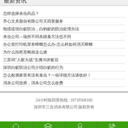
最新资讯
怎样选择杀虫药品？
齐心文具股份有限公司灭四害服务
电缆堤坝白蚁防治，白蚂蚁的防治处理办法
杀虫公司—场所不同杀跳蚤方法也不同
办公室打印机里有蟑螂怎么办-怎么样如何消灭蟑螂
为什么拍死苍蝇就这么难
三苏祠“人蚁大战”生擒30岁蚁后
深圳白蚁防治公司介绍白蚁的行为
怎么检测家里有没有臭虫？一份详细方法请收好！
消杀公司技师，消杀公司怎么收费
24小时除四害热线 :
18718568168
深圳市三合消杀有限公司 版权所有